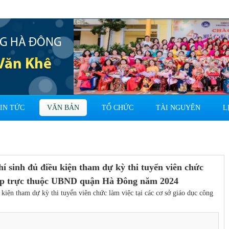
G HÀ ĐÔNG
 Văn Khê
IN TỨC
VĂN BẢN
TỔ CHỨC
TÀI NGUYÊN
L
sinh đủ điều kiện tham dự kỳ thi tuyển viên chức
g lập trực thuộc UBND quận Hà Đông năm 2024
ện tham dự kỳ thi tuyển viên chức làm việc tại các cơ sở giáo dục công