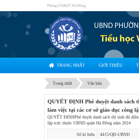
Phòng GD&ĐT Hà Đông
UBND PHƯỜN
Tiểu học
TRANG NHẤT
GIỚI THIỆU
T
Trang nhất
Văn bản
QUYẾT ĐỊNH Phê duyệt danh sách thí 
làm việc tại các cơ sở giáo dục côn
QUYẾT ĐỊNHPhê duyệt danh sách thí sinh đủ điều ki
lập trực thuộc UBND quận Hà Đông năm 2024
Số kí hiệu
4415/QĐ-UBND