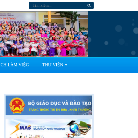
ỊCH LÀM VIỆC
THƯ VIỆN
▼