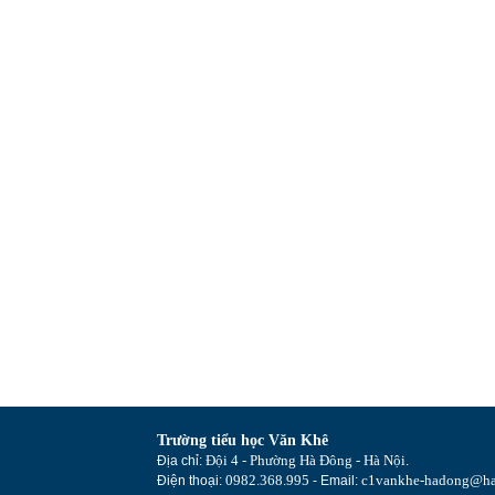
Trường tiểu học Văn Khê
Đội 4 - Phường Hà Đông - Hà Nội
Địa chỉ:
.
0982.368.995
c1vankhe-hadong@ha
Điện thoại:
- Email: