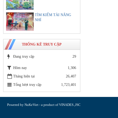
TÌM KIẾM TÀI NĂNG
NHÍ
THỐNG KÊ TRUY CẬP
Đang truy cập
29
Hôm nay
1,306
Tháng hiện tại
26,407
Tổng lượt truy cập
1,723,401
Powered by
NuKeViet
- a product of
VINADES.,JSC