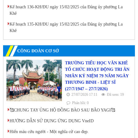
Kế hoạch 136-KH/ĐU ngày 15/02/2025 của Đảng ủy phường La
Khê
Kế hoạch 135-KH/ĐU ngày 15/02/2025 của Đảng ủy phường La
Khê
CÔNG ĐOÀN CƠ SỞ
TRƯỜNG TIỂU HỌC VĂN KHÊ
TỔ CHỨC HOẠT ĐỘNG TRI ÂN
NHÂN KỶ NIỆM 79 NĂM NGÀY
THƯƠNG BINH - LIỆT SĨ
(27/7/1947 – 27/7/2026)
27/07/2026 17:11
Đã xem: 19
Phản hồi: 0
🥰CHUNG TAY ỦNG HỘ ĐỒNG BÀO SAU BÃO YAGI🥰
HƯỚNG DẪN SỬ DỤNG ỨNG DỤNG VneID
Hiến máu cứu người - Một nghĩa cử cao đẹp.