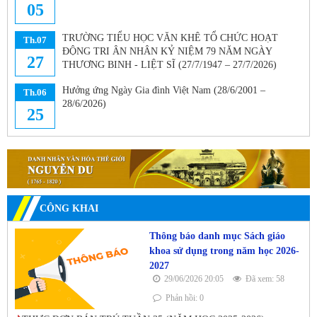
05
TRƯỜNG TIỂU HỌC VĂN KHÊ TỔ CHỨC HOẠT
Th.07
ĐỘNG TRI ÂN NHÂN KỶ NIỆM 79 NĂM NGÀY
27
THƯƠNG BINH - LIỆT SĨ (27/7/1947 – 27/7/2026)
Hưởng ứng Ngày Gia đình Việt Nam (28/6/2001 –
Th.06
28/6/2026)
25
CÔNG KHAI
Thông báo danh mục Sách giáo
khoa sử dụng trong năm học 2026-
2027
29/06/2026 20:05
Đã xem: 58
Phản hồi: 0