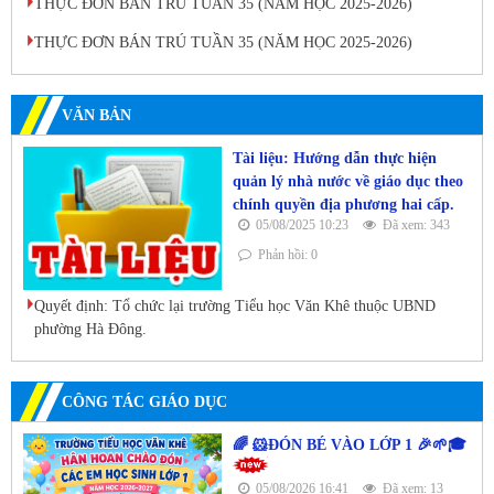
THỰC ĐƠN BÁN TRÚ TUẦN 35 (NĂM HỌC 2025-2026)
THỰC ĐƠN BÁN TRÚ TUẦN 35 (NĂM HỌC 2025-2026)
VĂN BẢN
Tài liệu: Hướng dẫn thực hiện
quản lý nhà nước về giáo dục theo
chính quyền địa phương hai cấp.
05/08/2025 10:23
Đã xem: 343
Phản hồi: 0
Quyết định: Tổ chức lại trường Tiểu học Văn Khê thuộc UBND
phường Hà Đông.
CÔNG TÁC GIÁO DỤC
🌈 🐹ĐÓN BÉ VÀO LỚP 1 🎉🌱🎓
05/08/2026 16:41
Đã xem: 13