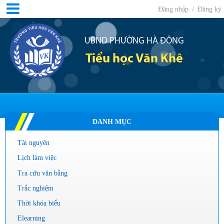
Đăng nhập
/
Đăng ký
UBND PHƯỜNG HÀ ĐÔNG
Tiểu học Văn Khê
DANH MỤC
Tài nguyên
Lịch làm việc
Tra cứu văn bằng
Trắc nghiệm
Thời khóa biểu
Elearning