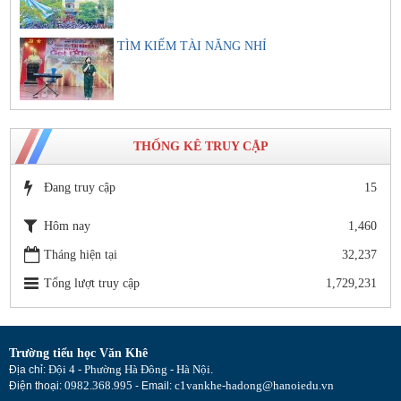
TÌM KIẾM TÀI NĂNG NHÍ
THỐNG KÊ TRUY CẬP
Đang truy cập
15
Hôm nay
1,460
Tháng hiện tại
32,237
Tổng lượt truy cập
1,729,231
Trường tiểu học Văn Khê
Đội 4 - Phường Hà Đông - Hà Nội
Địa chỉ:
.
0982.368.995
c1vankhe-hadong@hanoiedu.vn
Điện thoại:
- Email: