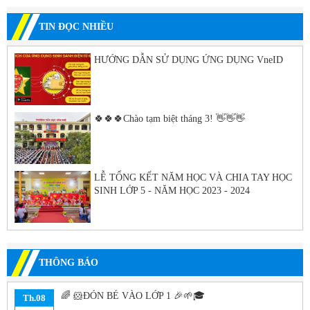
TIN ĐỌC NHIỀU
HƯỚNG DẪN SỬ DỤNG ỨNG DỤNG VneID
🍀🍀🍀Chào tạm biệt tháng 3! 👋👋👋
LỄ TỔNG KẾT NĂM HỌC VÀ CHIA TAY HỌC
SINH LỚP 5 - NĂM HỌC 2023 - 2024
THÔNG BÁO
🌈 🐹ĐÓN BÉ VÀO LỚP 1 🎉🌱🎓
Th.08