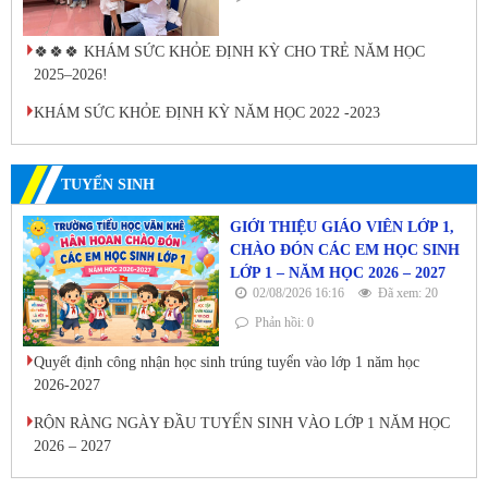
🍀🍀🍀 KHÁM SỨC KHỎE ĐỊNH KỲ CHO TRẺ NĂM HỌC
2025–2026!
KHÁM SỨC KHỎE ĐỊNH KỲ NĂM HỌC 2022 -2023
TUYỂN SINH
GIỚI THIỆU GIÁO VIÊN LỚP 1,
CHÀO ĐÓN CÁC EM HỌC SINH
LỚP 1 – NĂM HỌC 2026 – 2027
02/08/2026 16:16
Đã xem: 20
Phản hồi: 0
Quyết định công nhận học sinh trúng tuyển vào lớp 1 năm học
2026-2027
RỘN RÀNG NGÀY ĐẦU TUYỂN SINH VÀO LỚP 1 NĂM HỌC
2026 – 2027