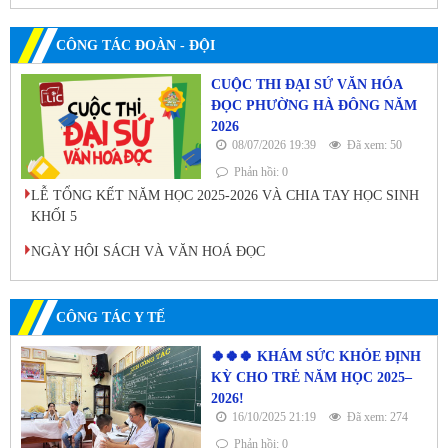
CÔNG TÁC ĐOÀN - ĐỘI
CUỘC THI ĐẠI SỨ VĂN HÓA
ĐỌC PHƯỜNG HÀ ĐÔNG NĂM
2026
08/07/2026 19:39
Đã xem: 50
Phản hồi: 0
LỄ TỔNG KẾT NĂM HỌC 2025-2026 VÀ CHIA TAY HỌC SINH
KHỐI 5
NGÀY HỘI SÁCH VÀ VĂN HOÁ ĐỌC
CÔNG TÁC Y TẾ
🍀🍀🍀 KHÁM SỨC KHỎE ĐỊNH
KỲ CHO TRẺ NĂM HỌC 2025–
2026!
16/10/2025 21:19
Đã xem: 274
Phản hồi: 0