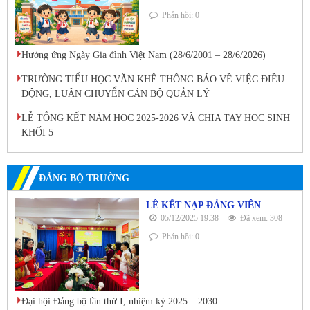
Phản hồi: 0
Hưởng ứng Ngày Gia đình Việt Nam (28/6/2001 – 28/6/2026)
TRƯỜNG TIỂU HỌC VĂN KHÊ THÔNG BÁO VỀ VIỆC ĐIỀU
ĐỘNG, LUÂN CHUYỂN CÁN BỘ QUẢN LÝ
LỄ TỔNG KẾT NĂM HỌC 2025-2026 VÀ CHIA TAY HỌC SINH
KHỐI 5
ĐẢNG BỘ TRƯỜNG
LỄ KẾT NẠP ĐẢNG VIÊN
05/12/2025 19:38
Đã xem: 308
Phản hồi: 0
Đại hội Đảng bộ lần thứ I, nhiệm kỳ 2025 – 2030