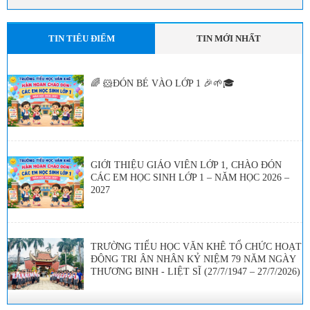
TIN TIÊU ĐIỂM
TIN MỚI NHẤT
🌈 🐹ĐÓN BÉ VÀO LỚP 1 🎉🌱🎓
GIỚI THIỆU GIÁO VIÊN LỚP 1, CHÀO ĐÓN
CÁC EM HỌC SINH LỚP 1 – NĂM HỌC 2026 –
2027
TRƯỜNG TIỂU HỌC VĂN KHÊ TỔ CHỨC HOẠT
ĐỘNG TRI ÂN NHÂN KỶ NIỆM 79 NĂM NGÀY
THƯƠNG BINH - LIỆT SĨ (27/7/1947 – 27/7/2026)