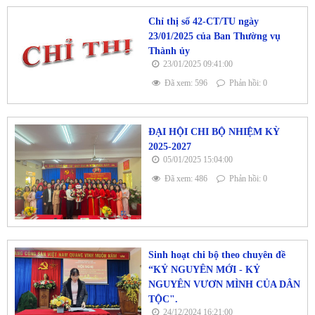
Chỉ thị số 42-CT/TU ngày
23/01/2025 của Ban Thường vụ
Thành ủy
23/01/2025 09:41:00
Đã xem: 596
Phản hồi: 0
ĐẠI HỘI CHI BỘ NHIỆM KỲ
2025-2027
05/01/2025 15:04:00
Đã xem: 486
Phản hồi: 0
Sinh hoạt chi bộ theo chuyên đề
“KỶ NGUYÊN MỚI - KỶ
NGUYÊN VƯƠN MÌNH CỦA DÂN
TỘC".
24/12/2024 16:21:00