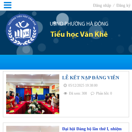
Đăng nhập
/
Đăng ký
UBND PHƯỜNG HÀ ĐÔNG
Tiểu học Văn Khê
LỄ KẾT NẠP ĐẢNG VIÊN
05/12/2025 19:38:00
Đã xem: 308
Phản hồi: 0
Đại hội Đảng bộ lần thứ I, nhiệm